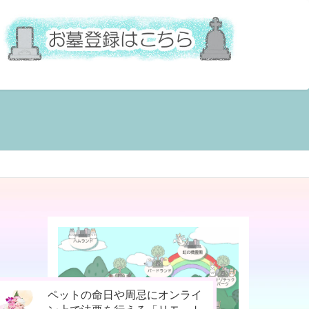
今までなかった！小動物専用の
お骨壷をコンパクト化！お手元
ペットの命日や周忌にオンライ