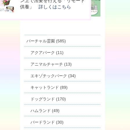
桐のお骨入れ「タイムBOX
供養の新しいカタチ「やすら木
ン上で法要を行える「リモート
桐」
の箱」
供養」
詳しくはこちら
詳しくはこちら
詳しくはこちら
バーチャル霊園 (585)
アクアパーク (11)
アニマルチャーチ (13)
エキゾチックパーク (34)
キャットランド (89)
ドッグランド (170)
ハムランド (49)
バードランド (30)