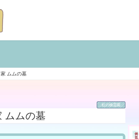
家 ムムの墓
虹の橋霊園
 ムムの墓