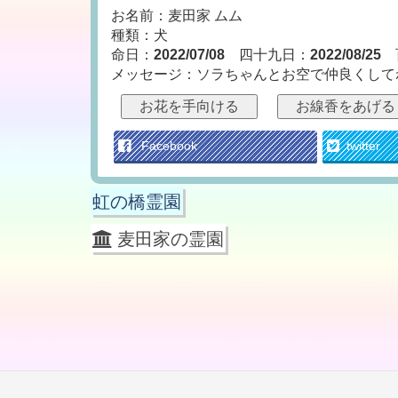
お名前：麦田家 ムム
種類：犬
命日：
2022/07/08
四十九日：
2022/08/25
メッセージ：ソラちゃんとお空で仲良くして
お花を手向ける
お線香をあげる
Facebook
twitter
虹の橋霊園
麦田家の霊園