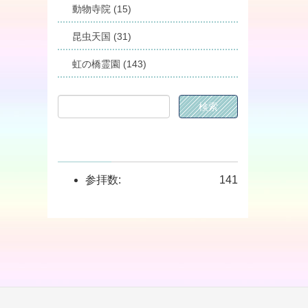
動物寺院 (15)
昆虫天国 (31)
虹の橋霊園 (143)
参拝数:
141