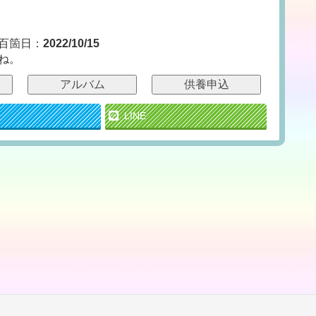
百箇日：
2022/10/15
ね。
アルバム
供養申込
LINE