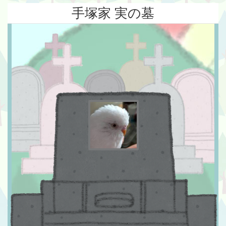
手塚家 実の墓