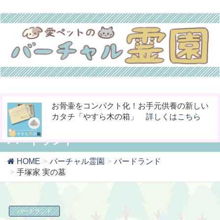
今までなかった！小動物専用の桐のお骨入れ
ペットの命日や周忌にオンライン上で法要を
お骨壷をコンパクト化！お手元供養の新しい
「タイムBOX桐」
行える「リモート供養」
カタチ「やすら木の箱」
詳しくはこちら
詳しくはこちら
詳しくはこちら
バードランド
HOME
バーチャル霊園
バードランド
手塚家 実の墓
バードランド