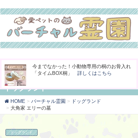
お骨壷をコンパクト化！お手元供養の新しい
ペットの命日や周忌にオンライン上で法要を
今までなかった！小動物専用の桐のお骨入れ
カタチ「やすら木の箱」
行える「リモート供養」
「タイムBOX桐」
詳しくはこちら
詳しくはこちら
詳しくはこちら
ドッグランド
HOME
バーチャル霊園
ドッグランド
大角家 エリーの墓
ドッグランド