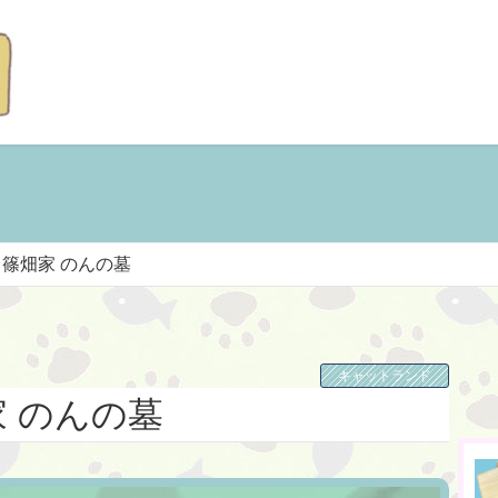
篠畑家 のんの墓
キャットランド
 のんの墓