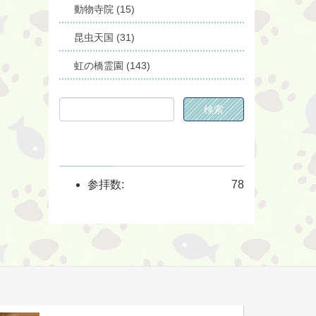
動物寺院 (15)
昆虫天国 (31)
虹の橋霊園 (143)
参拝数:
78