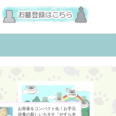
今までなかった！小動物専用の
ペットの命日や周忌にオンライ
お骨壷をコンパクト化！お手元
桐のお骨入れ「タイムBOX
ン上で法要を行える「リモート
供養の新しいカタチ「やすら木