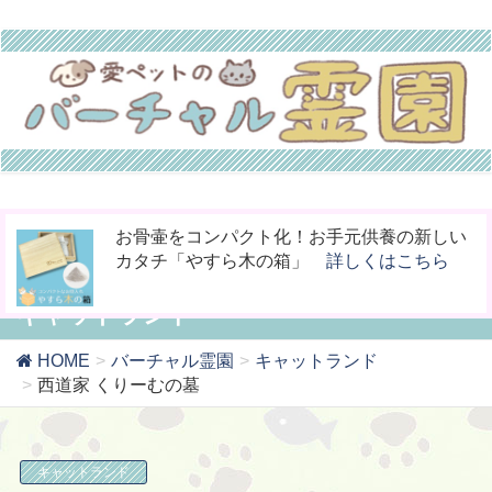
今までなかった！小動物専用の桐のお骨入れ
ペットの命日や周忌にオンライン上で法要を
お骨壷をコンパクト化！お手元供養の新しい
「タイムBOX桐」
行える「リモート供養」
カタチ「やすら木の箱」
詳しくはこちら
詳しくはこちら
詳しくはこちら
キャットランド
HOME
バーチャル霊園
キャットランド
西道家 くりーむの墓
キャットランド