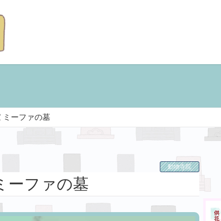
 ミーファの墓
動物寺院
ミーファの墓