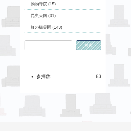
動物寺院 (15)
昆虫天国 (31)
虹の橋霊園 (143)
参拝数:
83