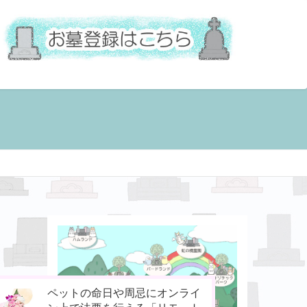
お骨壷をコンパクト化！お手元
今までなかった！小動物専用の
ペットの命日や周忌にオンライ