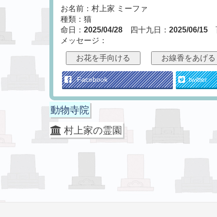
お名前：村上家 ミーファ
種類：猫
命日：
2025/04/28
四十九日：
2025/06/15
メッセージ：
お花を手向ける
お線香をあげる
Facebook
twitter
動物寺院
村上家の霊園