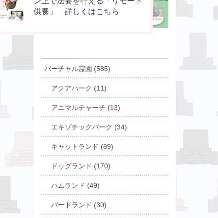
供養の新しいカタチ「やすら木
桐のお骨入れ「タイムBOX
ン上で法要を行える「リモート
の箱」
桐」
供養」
詳しくはこちら
詳しくはこちら
詳しくはこちら
バーチャル霊園 (585)
アクアパーク (11)
アニマルチャーチ (13)
エキゾチックパーク (34)
キャットランド (89)
ドッグランド (170)
ハムランド (49)
バードランド (30)