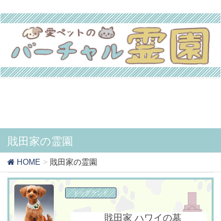
戝田家の霊園
HOME
戝田家の霊園
ドッグランド
戝田家 ハワイの墓