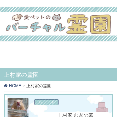
上村家の霊園
HOME
上村家の霊園
ハムランド
上村家 むぎの墓