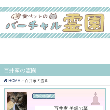
百井家の霊園
HOME
百井家の霊園
虹の橋霊園
百井家 美輝の墓