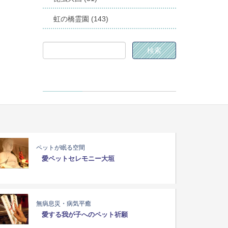
虹の橋霊園 (143)
ペットが眠る空間
愛ペットセレモニー大垣
無病息災・病気平癒
愛する我が子へのペット祈願