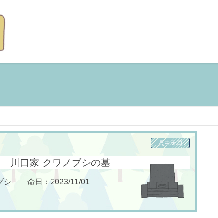
昆虫天国
川口家 クワノブシの墓
 命日：2023/11/01