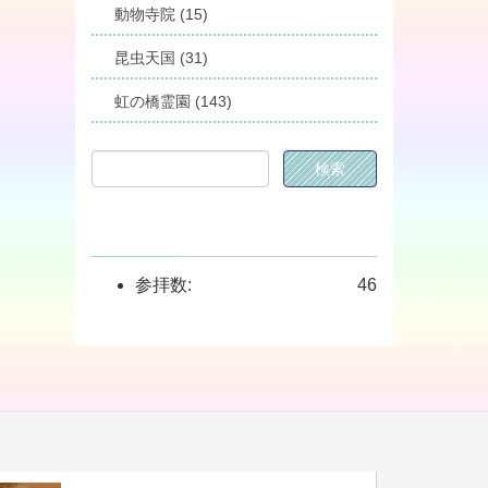
動物寺院 (15)
昆虫天国 (31)
虹の橋霊園 (143)
参拝数:
46