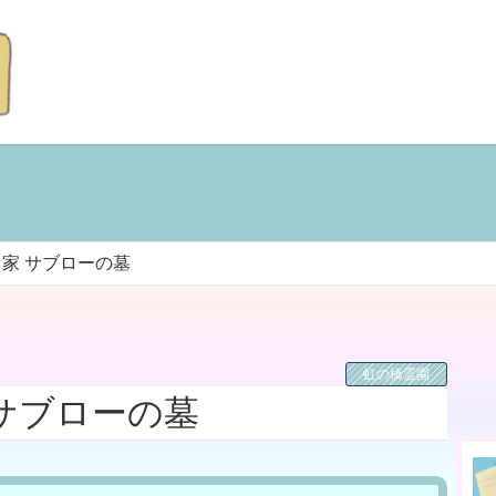
家 サブローの墓
虹の橋霊園
サブローの墓