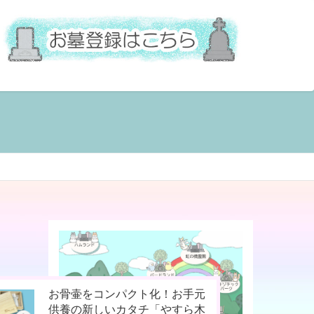
今までなかった！小動物専用の
ペットの命日や周忌にオンライ
お骨壷をコンパクト化！お手元
桐のお骨入れ「タイムBOX
ン上で法要を行える「リモート
供養の新しいカタチ「やすら木