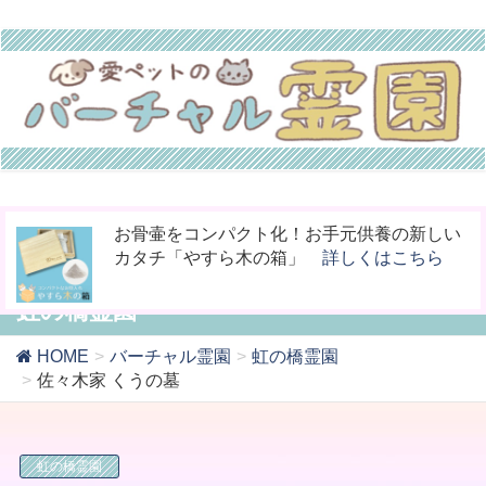
今までなかった！小動物専用の桐のお骨入れ
ペットの命日や周忌にオンライン上で法要を
お骨壷をコンパクト化！お手元供養の新しい
「タイムBOX桐」
行える「リモート供養」
カタチ「やすら木の箱」
詳しくはこちら
詳しくはこちら
詳しくはこちら
虹の橋霊園
HOME
バーチャル霊園
虹の橋霊園
佐々木家 くうの墓
虹の橋霊園