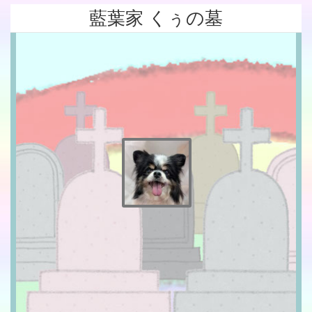
藍葉家 くぅの墓