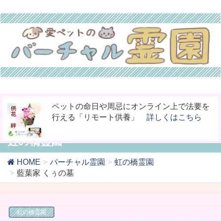
お骨壷をコンパクト化！お手元供養の新しい
今までなかった！小動物専用の桐のお骨入れ
ペットの命日や周忌にオンライン上で法要を
カタチ「やすら木の箱」
「タイムBOX桐」
行える「リモート供養」
詳しくはこちら
詳しくはこちら
詳しくはこちら
虹の橋霊園
HOME
バーチャル霊園
虹の橋霊園
藍葉家 くぅの墓
虹の橋霊園