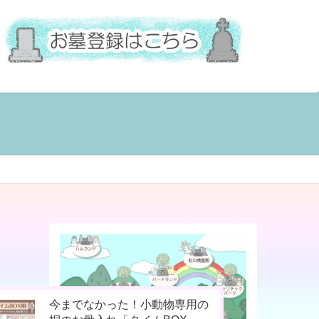
お骨壷をコンパクト化！お手元
ペットの命日や周忌にオンライ
今までなかった！小動物専用の