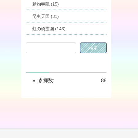
動物寺院 (15)
昆虫天国 (31)
虹の橋霊園 (143)
参拝数:
88