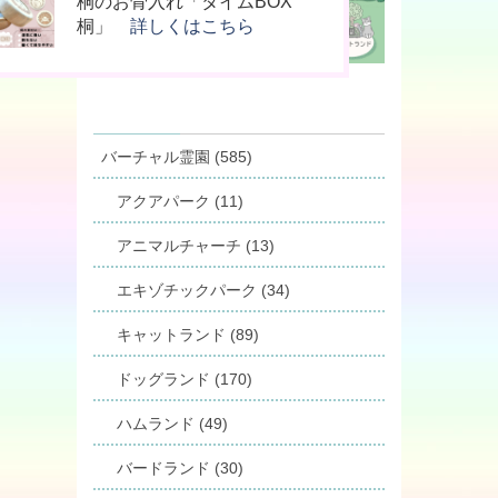
供養の新しいカタチ「やすら木
ン上で法要を行える「リモート
桐のお骨入れ「タイムBOX
の箱」
供養」
桐」
詳しくはこちら
詳しくはこちら
詳しくはこちら
バーチャル霊園 (585)
アクアパーク (11)
アニマルチャーチ (13)
エキゾチックパーク (34)
キャットランド (89)
ドッグランド (170)
ハムランド (49)
バードランド (30)