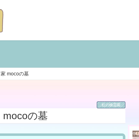
家 mocoの墓
虹の橋霊園
 mocoの墓