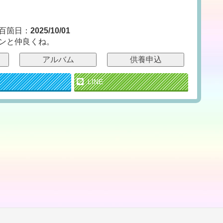
百箇日：
2025/10/01
ンと仲良くね。
アルバム
供養申込
LINE