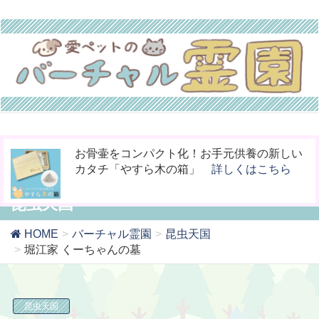
今までなかった！小動物専用の桐のお骨入れ
ペットの命日や周忌にオンライン上で法要を
お骨壷をコンパクト化！お手元供養の新しい
「タイムBOX桐」
行える「リモート供養」
カタチ「やすら木の箱」
詳しくはこちら
詳しくはこちら
詳しくはこちら
昆虫天国
HOME
バーチャル霊園
昆虫天国
堀江家 くーちゃんの墓
昆虫天国