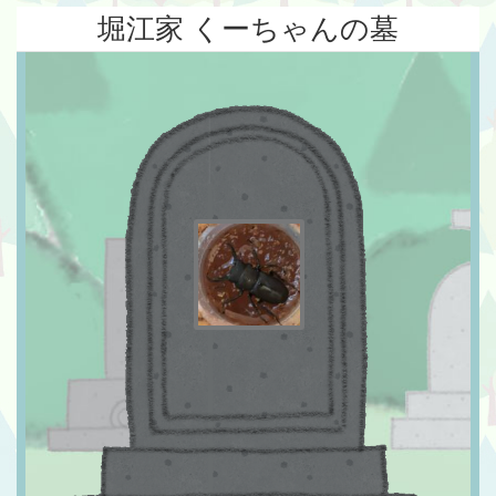
堀江家 くーちゃんの墓