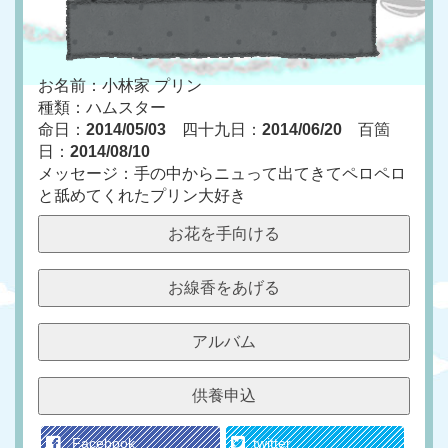
お名前：小林家 プリン
種類：ハムスター
命日：
2014/05/03
四十九日：
2014/06/20
百箇
日：
2014/08/10
メッセージ：手の中からニュって出てきてペロペロ
と舐めてくれたプリン大好き
お花を手向ける
お線香をあげる
アルバム
供養申込
Facebook
twitter