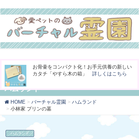
ペットの命日や周忌にオンライン上で法要を
今までなかった！小動物専用の桐のお骨入れ
お骨壷をコンパクト化！お手元供養の新しい
行える「リモート供養」
「タイムBOX桐」
カタチ「やすら木の箱」
詳しくはこちら
詳しくはこちら
詳しくはこちら
ハムランド
HOME
バーチャル霊園
ハムランド
小林家 プリンの墓
ハムランド