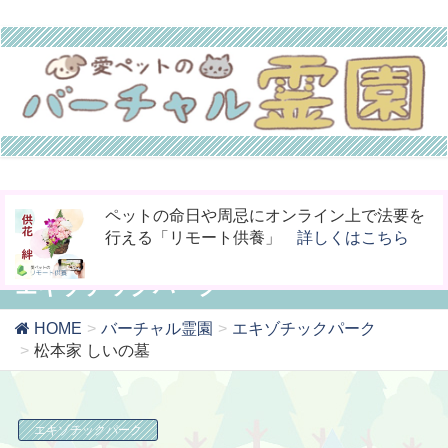
今までなかった！小動物専用の桐のお骨入れ
お骨壷をコンパクト化！お手元供養の新しい
ペットの命日や周忌にオンライン上で法要を
「タイムBOX桐」
カタチ「やすら木の箱」
行える「リモート供養」
詳しくはこちら
詳しくはこちら
詳しくはこちら
エキゾチックパーク
HOME
バーチャル霊園
エキゾチックパーク
松本家 しいの墓
エキゾチックパーク