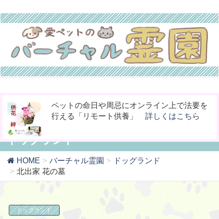
今までなかった！小動物専用の桐のお骨入れ
お骨壷をコンパクト化！お手元供養の新しい
ペットの命日や周忌にオンライン上で法要を
「タイムBOX桐」
カタチ「やすら木の箱」
行える「リモート供養」
詳しくはこちら
詳しくはこちら
詳しくはこちら
ドッグランド
HOME
バーチャル霊園
ドッグランド
北出家 花の墓
ドッグランド