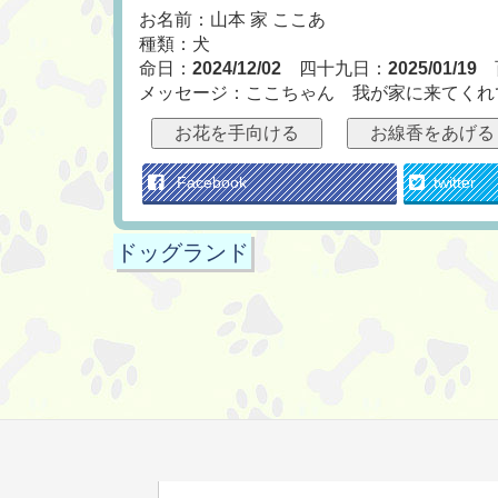
お名前：山本 家 ここあ
種類：犬
命日：
2024/12/02
四十九日：
2025/01/19
メッセージ：ここちゃん 我が家に来てくれ
お花を手向ける
お線香をあげる
Facebook
twitter
ドッグランド