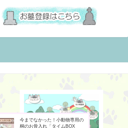
ペットの命日や周忌にオンライ
お骨壷をコンパクト化！お手元
今までなかった！小動物専用の
ン上で法要を行える「リモート
供養の新しいカタチ「やすら木
桐のお骨入れ「タイムBOX