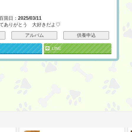
百箇日：
2025/03/11
てありがとう 大好きだよ♡
アルバム
供養申込
LINE