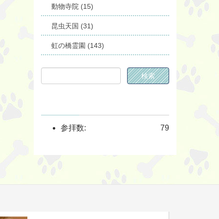
動物寺院 (15)
昆虫天国 (31)
虹の橋霊園 (143)
参拝数:
79