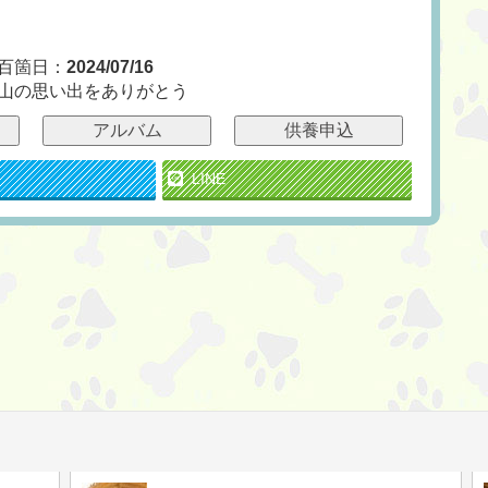
百箇日：
2024/07/16
山の思い出をありがとう
アルバム
供養申込
LINE