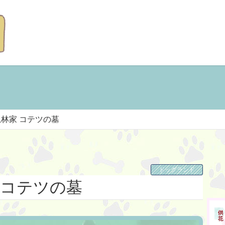
尾林家 コテツの墓
ドッグランド
 コテツの墓