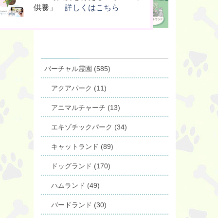
桐」
の箱」
供養」
詳しくはこちら
詳しくはこちら
詳しくはこちら
バーチャル霊園 (585)
アクアパーク (11)
アニマルチャーチ (13)
エキゾチックパーク (34)
キャットランド (89)
ドッグランド (170)
ハムランド (49)
バードランド (30)