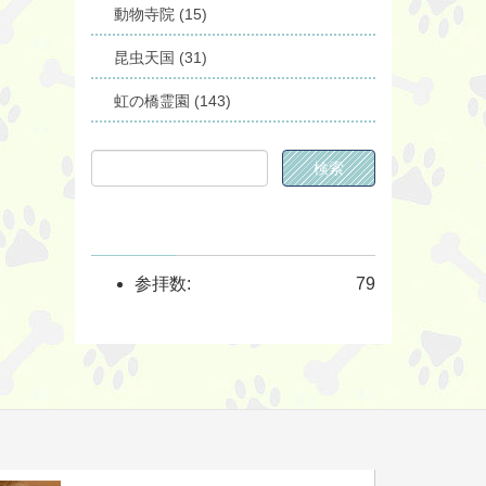
動物寺院 (15)
昆虫天国 (31)
虹の橋霊園 (143)
参拝数:
79