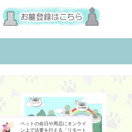
今までなかった！小動物専用の
お骨壷をコンパクト化！お手元
ペットの命日や周忌にオンライ
桐のお骨入れ「タイムBOX
供養の新しいカタチ「やすら木
ン上で法要を行える「リモート