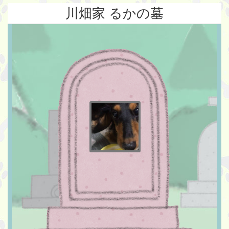
川畑家 るかの墓