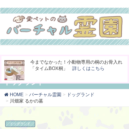
ペットの命日や周忌にオンライン上で法要を
お骨壷をコンパクト化！お手元供養の新しい
今までなかった！小動物専用の桐のお骨入れ
行える「リモート供養」
カタチ「やすら木の箱」
「タイムBOX桐」
詳しくはこちら
詳しくはこちら
詳しくはこちら
ドッグランド
HOME
バーチャル霊園
ドッグランド
川畑家 るかの墓
ドッグランド