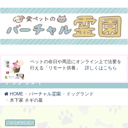
今までなかった！小動物専用の桐のお骨入れ
お骨壷をコンパクト化！お手元供養の新しい
ペットの命日や周忌にオンライン上で法要を
「タイムBOX桐」
カタチ「やすら木の箱」
行える「リモート供養」
詳しくはこちら
詳しくはこちら
詳しくはこちら
ドッグランド
HOME
バーチャル霊園
ドッグランド
木下家 ネギの墓
ドッグランド