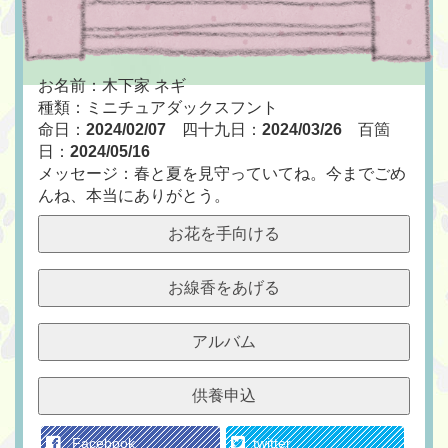
お名前：木下家 ネギ
種類：ミニチュアダックスフント
命日：
2024/02/07
四十九日：
2024/03/26
百箇
日：
2024/05/16
メッセージ：春と夏を見守っていてね。今までごめ
んね、本当にありがとう。
お花を手向ける
お線香をあげる
アルバム
供養申込
Facebook
twitter