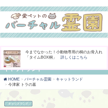
お骨壷をコンパクト化！お手元供養の新しい
ペットの命日や周忌にオンライン上で法要を
今までなかった！小動物専用の桐のお骨入れ
カタチ「やすら木の箱」
行える「リモート供養」
「タイムBOX桐」
詳しくはこちら
詳しくはこちら
詳しくはこちら
キャットランド
HOME
バーチャル霊園
キャットランド
今津家 トラの墓
キャットランド