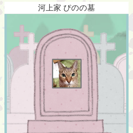
河上家 ぴのの墓