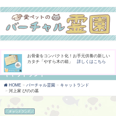
ペットの命日や周忌にオンライン上で法要を
今までなかった！小動物専用の桐のお骨入れ
お骨壷をコンパクト化！お手元供養の新しい
行える「リモート供養」
「タイムBOX桐」
カタチ「やすら木の箱」
詳しくはこちら
詳しくはこちら
詳しくはこちら
キャットランド
HOME
バーチャル霊園
キャットランド
河上家 ぴのの墓
キャットランド