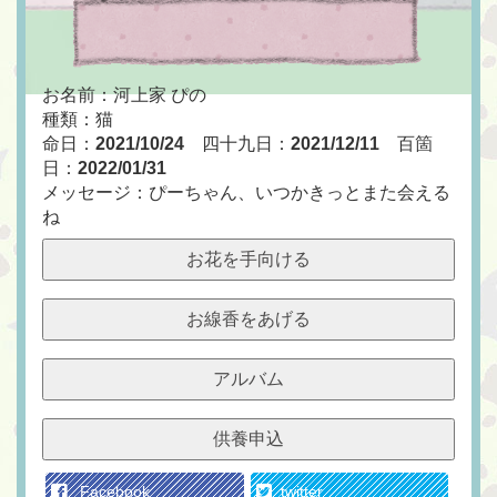
お名前：河上家 ぴの
種類：猫
命日：
2021/10/24
四十九日：
2021/12/11
百箇
日：
2022/01/31
メッセージ：ぴーちゃん、いつかきっとまた会える
ね
お花を手向ける
お線香をあげる
アルバム
供養申込
Facebook
twitter