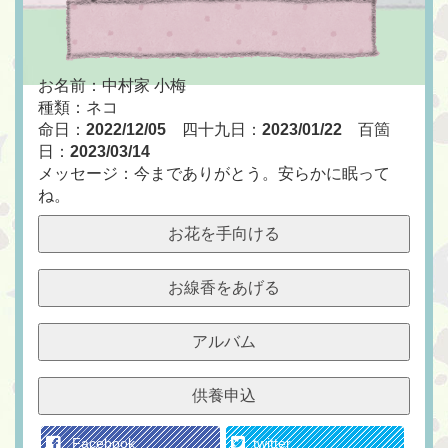
お名前：中村家 小梅
種類：ネコ
命日：
2022/12/05
四十九日：
2023/01/22
百箇
日：
2023/03/14
メッセージ：今までありがとう。安らかに眠って
ね。
お花を手向ける
お線香をあげる
アルバム
供養申込
Facebook
twitter