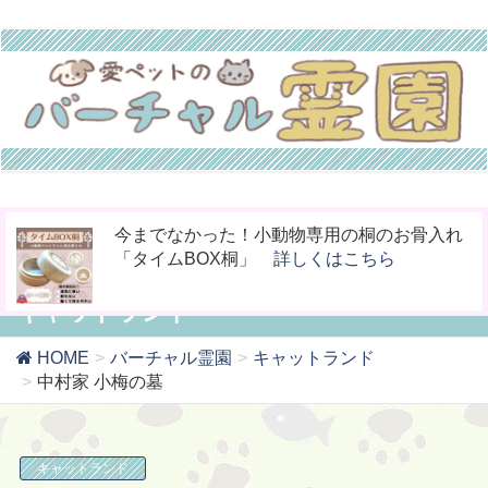
お骨壷をコンパクト化！お手元供養の新しい
ペットの命日や周忌にオンライン上で法要を
今までなかった！小動物専用の桐のお骨入れ
カタチ「やすら木の箱」
行える「リモート供養」
「タイムBOX桐」
詳しくはこちら
詳しくはこちら
詳しくはこちら
キャットランド
HOME
バーチャル霊園
キャットランド
中村家 小梅の墓
キャットランド