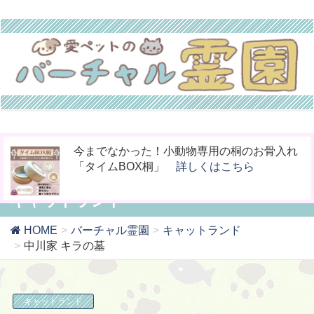
ペットの命日や周忌にオンライン上で法要を
お骨壷をコンパクト化！お手元供養の新しい
今までなかった！小動物専用の桐のお骨入れ
行える「リモート供養」
カタチ「やすら木の箱」
「タイムBOX桐」
詳しくはこちら
詳しくはこちら
詳しくはこちら
キャットランド
HOME
バーチャル霊園
キャットランド
中川家 キラの墓
キャットランド