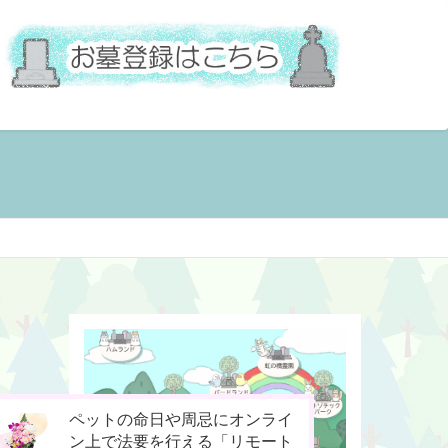
お骨壷をコンパクト化！お手元
今までなかった！小動物専用の
ペットの命日や周忌にオンライ
供養の新しいカタチ「やすら木
桐のお骨入れ「タイムBOX
ン上で法要を行える「リモート