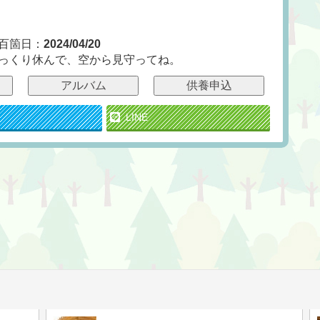
百箇日：
2024/04/20
っくり休んで、空から見守ってね。
アルバム
供養申込
LINE