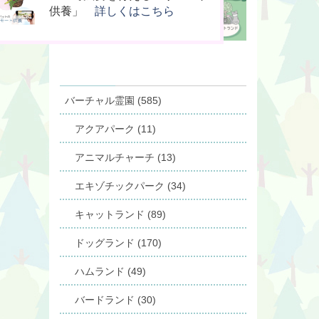
の箱」
桐」
供養」
詳しくはこちら
詳しくはこちら
詳しくはこちら
バーチャル霊園 (585)
アクアパーク (11)
アニマルチャーチ (13)
エキゾチックパーク (34)
キャットランド (89)
ドッグランド (170)
ハムランド (49)
バードランド (30)