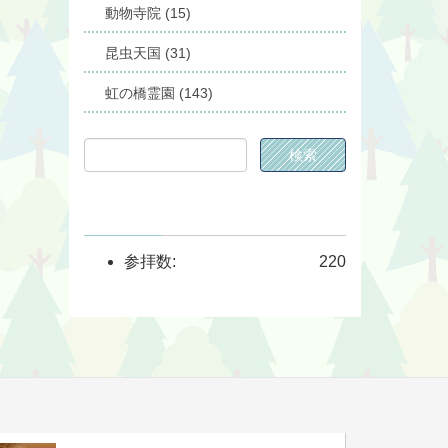
動物寺院 (15)
昆虫天国 (31)
虹の橋霊園 (143)
参拝数:
220