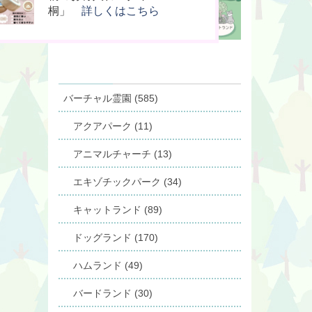
の箱」
供養」
桐」
詳しくはこちら
詳しくはこちら
詳しくはこちら
バーチャル霊園 (585)
アクアパーク (11)
アニマルチャーチ (13)
エキゾチックパーク (34)
キャットランド (89)
ドッグランド (170)
ハムランド (49)
バードランド (30)