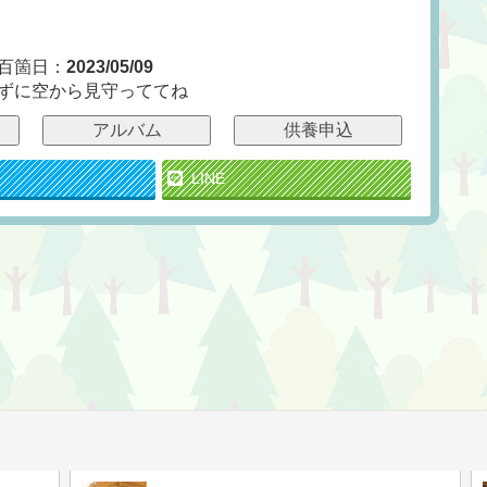
百箇日：
2023/05/09
ずに空から見守っててね
アルバム
供養申込
LINE