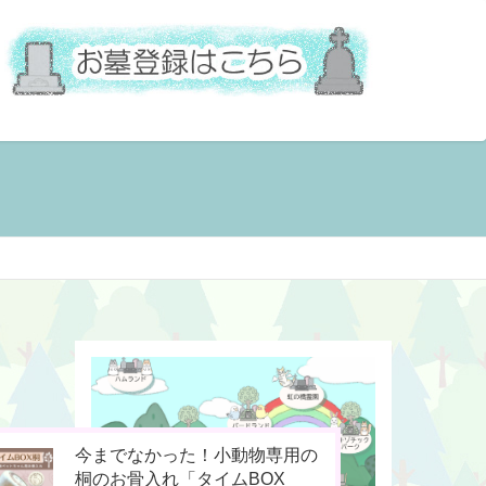
お骨壷をコンパクト化！お手元
ペットの命日や周忌にオンライ
今までなかった！小動物専用の
供養の新しいカタチ「やすら木
ン上で法要を行える「リモート
桐のお骨入れ「タイムBOX