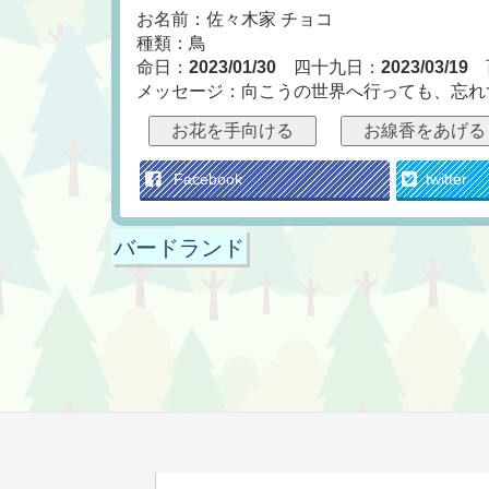
お名前：佐々木家 チョコ
種類：鳥
命日：
2023/01/30
四十九日：
2023/03/19
メッセージ：向こうの世界へ行っても、忘れ
お花を手向ける
お線香をあげる
Facebook
twitter
バードランド