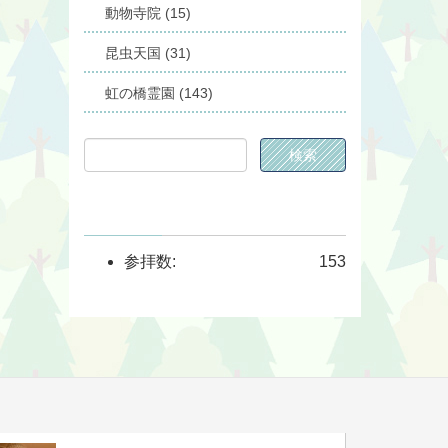
動物寺院 (15)
昆虫天国 (31)
虹の橋霊園 (143)
参拝数:
153