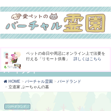
お骨壷をコンパクト化！お手元供養の新しい
今までなかった！小動物専用の桐のお骨入れ
ペットの命日や周忌にオンライン上で法要を
カタチ「やすら木の箱」
「タイムBOX桐」
行える「リモート供養」
詳しくはこちら
詳しくはこちら
詳しくはこちら
バードランド
HOME
バーチャル霊園
バードランド
立道家 ぷーちゃんの墓
バードランド