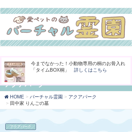
お骨壷をコンパクト化！お手元供養の新しい
ペットの命日や周忌にオンライン上で法要を
今までなかった！小動物専用の桐のお骨入れ
カタチ「やすら木の箱」
行える「リモート供養」
「タイムBOX桐」
詳しくはこちら
詳しくはこちら
詳しくはこちら
アクアパーク
HOME
バーチャル霊園
アクアパーク
田中家 りんごの墓
アクアパーク