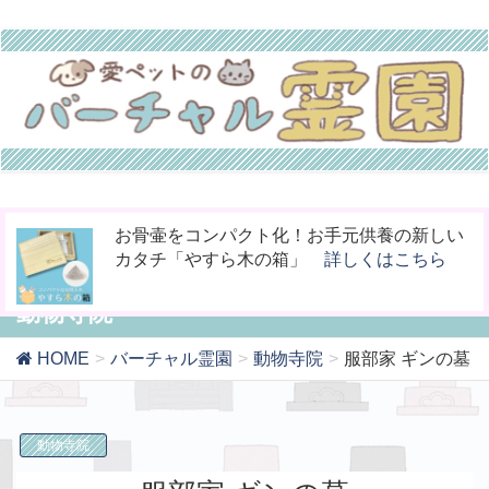
今までなかった！小動物専用の桐のお骨入れ
ペットの命日や周忌にオンライン上で法要を
お骨壷をコンパクト化！お手元供養の新しい
「タイムBOX桐」
行える「リモート供養」
カタチ「やすら木の箱」
詳しくはこちら
詳しくはこちら
詳しくはこちら
動物寺院
HOME
バーチャル霊園
動物寺院
服部家 ギンの墓
動物寺院